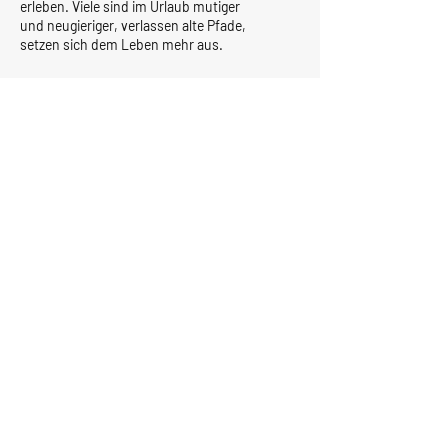
erleben. Viele sind im Urlaub mutiger
und neugieriger, verlassen alte Pfade,
setzen sich dem Leben mehr aus.
Caravan Heiner
Ihr Fachmann für Wohnmobil und
Wohnwagen
Unser Standort
Mühllach 18
90552
Röthenbach
Deutschland
Email:
info@caravan-
heiner.de